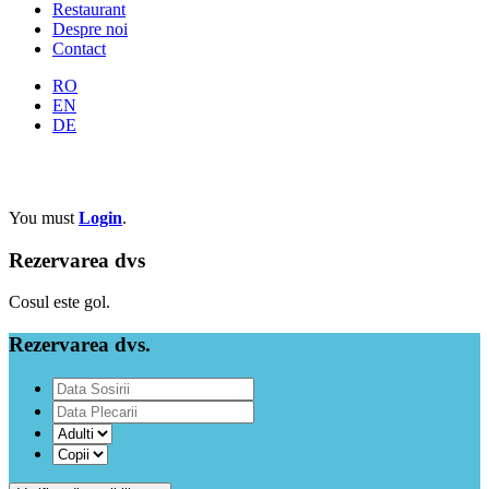
Restaurant
Despre noi
Contact
RO
EN
DE
Cont Hotel
You must
Login
.
Rezervarea dvs
Cosul este gol.
Rezervarea dvs.